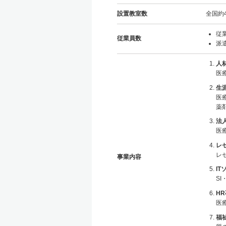
設置教室数
全国約4
従業
従業員数
派遣
人
医
生
医
薬
法
医
レ
レ
事業内容
I
S
H
医
福