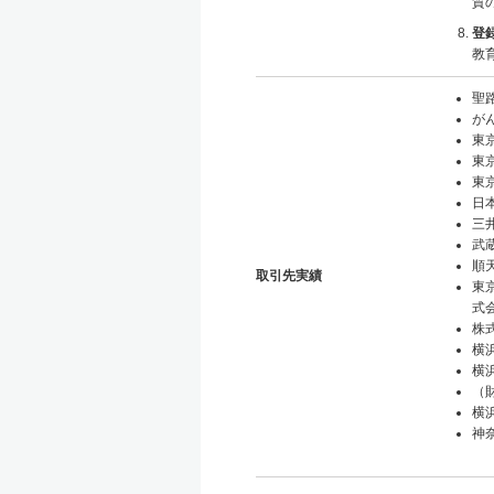
質
登
教
聖
が
東
東
東
日
三
武
順
取引先実績
東
式
株式
横
横
（
横
神