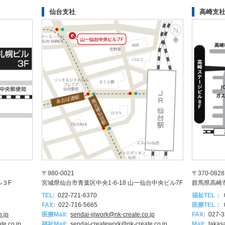
仙台支社
高崎支
〒980-0021
〒370-0828
ル３F
宮城県仙台市青葉区中央1-6-18 山一仙台中央ビル7F
群馬県高崎市
TEL:
022-721-6370
福祉TEL：
FAX:
022-716-5665
医療TEL：
o.jp
医療Mail:
sendai-ijiwork@nk-create.co.jp
FAX:
027-3
te.co.jp
福祉Mail:
sendai-creatework@nk-create.co.jp
Mail:
takas