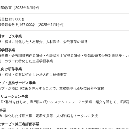
50教室（2023年6月時点）
員数 約3,000名
登録者数 約167,000名（2025年1月時点）
材サービス事業
療・福祉に特化した人材紹介、人材派遣、委託事業の運営
涯学習事業
療事務・介護職員初任者研修・介護福祉士実務者研修・登録販売者受験対策講座・カ
剤・カラーに特化した生涯学習事業
人向け研修事業
療・福祉・保育に特化した法人向け研修事業
セプト点検サービス事業
セプト点検にIT技術を導入することで、業務効率化＆収益改善を支援
Tソリューション事業
I・DX推進をはじめ、専門性の高いシステムエンジニアの派遣・紹介を通じて、IT課
R事業
療に特化した採用支援・定着支援等、人材戦略をトータルに支援
祉サービス第三者評価事業