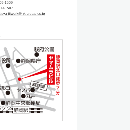
09-1509
09-1507
sisya-ijiwork@nk-create.co.jp
社