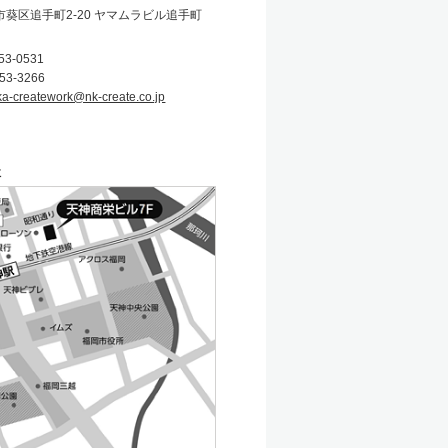
葵区追手町2-20 ヤマムラビル追手町
53-0531
53-3266
ka-creatework@nk-create.co.jp
社