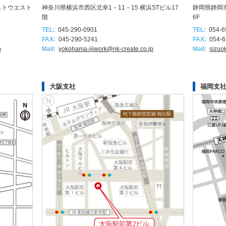
ーストウエスト
神奈川県横浜市西区北幸1－11－15 横浜STビル17
静岡県静岡市
階
6F
TEL:
045-290-0901
TEL:
054-6
FAX:
045-290-5241
FAX:
054-6
p
Mail:
yokohama-ijiwork@nk-create.co.jp
Mail:
sizuo
大阪支社
福岡支