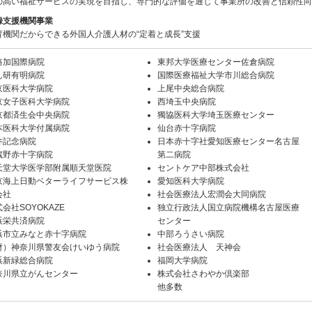
の高い福祉サービスの実現を目指し、専門的な評価を通じて事業所の改善と信頼性向
録支援機関事業
育機関だからできる外国人介護人材の“定着と成長”支援
路加国際病院
東邦大学医療センター佐倉病院
ん研有明病院
国際医療福祉大学市川総合病院
京医科大学病院
上尾中央総合病院
京女子医科大学病院
西埼玉中央病院
京都済生会中央病院
獨協医科大学埼玉医療センター
本医科大学付属病院
仙台赤十字病院
井記念病院
日本赤十字社愛知医療センター名古屋
蔵野赤十字病院
第二病院
天堂大学医学部附属順天堂医院
セントケア中部株式会社
京海上日動ベターライフサービス株
愛知医科大学病院
会社
社会医療法人宏潤会大同病院
会社SOYOKAZE
独立行政法人国立病院機構名古屋医療
浜栄共済病院
センター
浜市立みなと赤十字病院
中部ろうさい病院
財）神奈川県警友会けいゆう病院
社会医療法人 天神会
浜新緑総合病院
福岡大学病院
奈川県立がんセンター
株式会社さわやか倶楽部
他多数