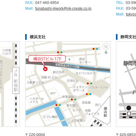
FAX:
047-460-6954
TEL:
03-59
Mail:
funabashi-ijiwork@nk-create.co.jp
FAX:
03-59
Mail:
tokyo
横浜支社
静岡支
〒220-0004
〒420-0853