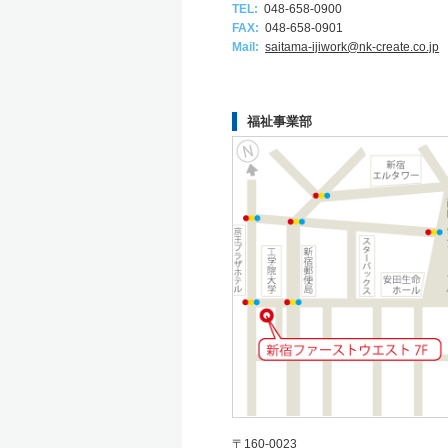
TEL:
048-658-0900
FAX:
048-658-0901
Mail:
saitama-ijiwork@nk-create.co.jp
福祉事業部
〒160-0023