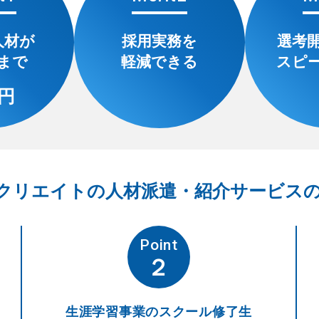
人材が
採用実務を
選考
まで
軽減できる
スピ
円
クリエイトの人材
派遣・紹介サービス
Point
２
生涯学習事業のスクール修了生